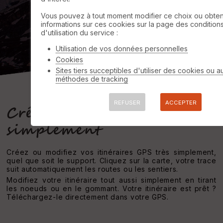
S'inscrire
Vous pouvez à tout moment modifier ce choix ou obten
informations sur ces cookies sur la page des condition
d'utilisation du service :
Utilisation de vos données personnelles
Cookies
Sites tiers succeptibles d'utiliser des cookies ou a
méthodes de tracking
REFUSER
ACCEPTER
Créez vos itinéraires GPS
simplement
Créez ou modifiez vos itinéraires GPS très simplement,
quel que soit le support. Cliquez sur la carte, votre trace
suit automatiquement les routes ou les sentiers.
Modifiez votre itinéraire tout aussi simplement en tirant
les noeuds ou en le gommant. Votre itinéraire est prêt ?
Téléchargez-le directement dans votre GPS.