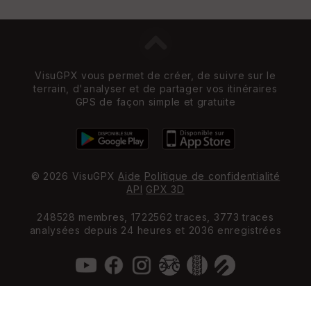
VisuGPX vous permet de créer, de suivre sur le
terrain, d'analyser et de partager vos itinéraires
GPS de façon simple et gratuite
© 2026 VisuGPX
Aide
Politique de confidentialité
API
GPX 3D
248528 membres, 1722562 traces, 3773 traces
analysées depuis 24 heures et 2036 enregistrées