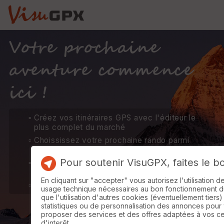
Votre prochaine
aventure commence
ici !
Créez vos itinéraires GPS avec l'éditeur le
plus complet du marché
Choississez votre prochaine rando parmi
près d'un million d'itinéraires
Pour soutenir VisuGPX, faites le b
Transformez votre téléphone en GPS avec
cartes IGN hors connexion
En cliquant sur "accepter" vous autorisez l'utilisation 
Synchronisez et partagez vos activités
usage technique nécessaires au bon fonctionnement du 
que l'utilisation d'autres cookies (éventuellement tiers)
statistiques ou de personnalisation des annonces pour
proposer des services et des offres adaptées à vos c
d'interêt.